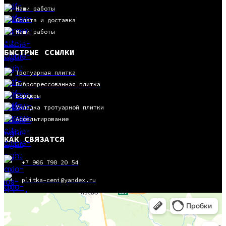
Наши работы
Оплата и доставка
Наши работы
БЫСТРЫЕ ССЫЛКИ
Тротуарная плитка
Вибропрессованная плитка
Бордюры
Укладка тротуарной плитки
Асфальтирование
КАК СВЯЗАТСЯ
+7 906 790 20 54
plitka-ceni@yandex.ru