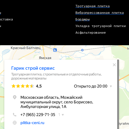
Тротуарная плитка
ы
Вибропрессованная плитка
оставка
Бордюры
ы
Укладка тротуарной плитки
Асфальтирование