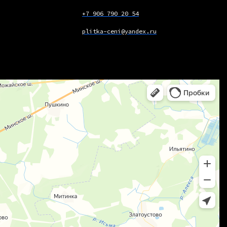
+7 906 790 20 54
plitka-ceni@yandex.ru