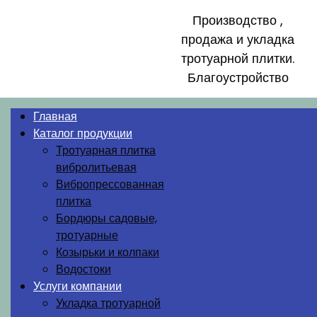
Производство ,
продажа и укладка
тротуарной плитки.
Благоустройство
Главная
Каталог продукции
Тротуарная плитка
вибролитьевая
Вибропрессованная
плитка
Бордюры садовые,
тротуарные
Козырьки и колпаки
Водостоки
Услуги компании
Укладка тротуарной