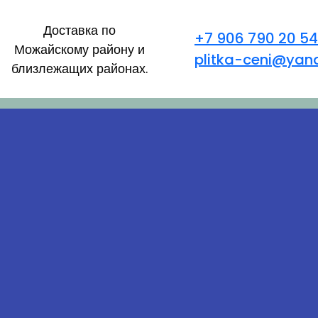
Доставка по
+7 906 790 20 54
Можайскому району и
plitka-ceni@yand
близлежащих районах.