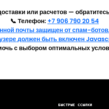
доставки или расчетов — обратитес
📞 Телефон:
+7 906 790 20 54
нной почты защищен от спам-ботов.
узере должен быть включен Javascr
мочь с выбором оптимальных услови
БЫСТРЫЕ ССЫЛКИ