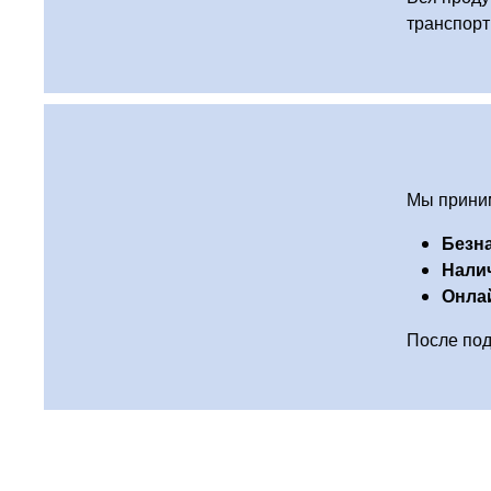
транспорт
Мы приним
Безн
Нали
Онла
После под